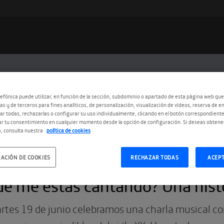
efónica puede utilizar, en función de la sección, subdominio o apartado de esta página web que
as y de terceros para fines analíticos, de personalización, visualización de vídeos, reserva de en
r todas, rechazarlas o configurar su uso individualmente, clicando en el botón correspondient
r tu consentimiento en cualquier momento desde la opción de configuración. Si deseas obtene
, consulta nuestra
política de cookies
ACIÓN DE COOKIES
RECHAZAR TODAS
ACEP
6.2018
é me estás cantando? Una hist
rtes 19 de junio celebramos una charla musical c