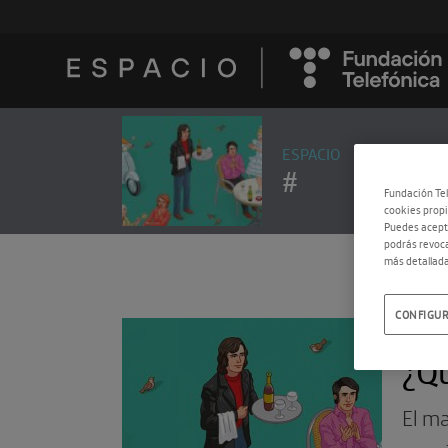
ESPACIO
#
Fundación Tel
cookies propi
Puedes acepta
podrás revoca
más detallada
CONFIGUR
08.0
¿Qu
El ma