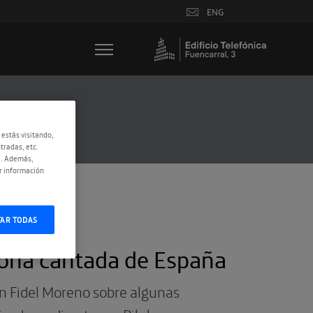
ENG
 estás visitando,
tradas, etc.
e. Además,
r información
TAR TODAS
oria cantada de España
on Fidel Moreno sobre algunas