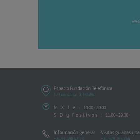
INF
Espacio Fundación Telefónica
C/ Fuencarral, 3, Madrid
M X J V :
10:00 - 20:00
S D y Festivos :
11:00 - 20:00
Información general
Visitas guiadas y ta
+34 91 498 42 73
+34 679 765 254