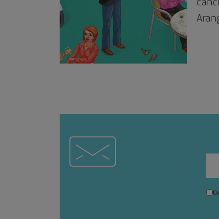
canci
Aran
Co