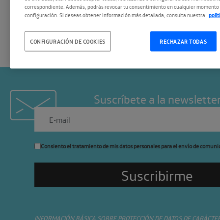
estarán […]
correspondiente. Además, podrás revocar tu consentimiento en cualquier momento 
configuración. Si deseas obtener información más detallada, consulta nuestra
polí
CONFIGURACIÓN DE COOKIES
RECHAZAR TODAS
Suscríbete a la newslette
Consiento el tratamiento de mis datos personales para el envío de comuni
INFORMACIÓN BÁSICA SOBRE PROTECCIÓN DE DATOS DE CARÁCTE