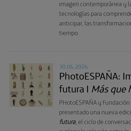
imagen contemporánea y l
tecnologías para comprender
anticipar, las transformaci
tiempo.
30.06.2026
PhotoESPAÑA: I
futura I
Más que
PHotoESPAÑA y Fundación 
presentado una nueva edic
futura
, el ciclo de convers
explorar la relación entre l