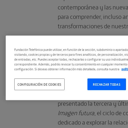
contemporánea y las nueva
para comprender, incluso ant
transformaciones de nuestr
Fundación Telefónica puede utilizar, en función de la sección, subdominio o apartad
visitando, cookies propias y de terceros para fines analíticos, de personalización, vi
09.07.2026
de entradas, etc. Puedes aceptar todas, rechazarlas o configurar su uso individualme
PhotoEspaña: Im
correspondiente. Además, podrás revocar tu consentimiento en cualquier momento 
configuración. Si deseas obtener información más detallada, consulta nuestra
polí
|
Sistemas
CONFIGURACIÓN DE COOKIES
RECHAZAR TODAS
PHotoESPAÑA
y
Fundación 
presentado la tercera y últ
Imagen futura
, el ciclo de
dedicado a explorar la relac