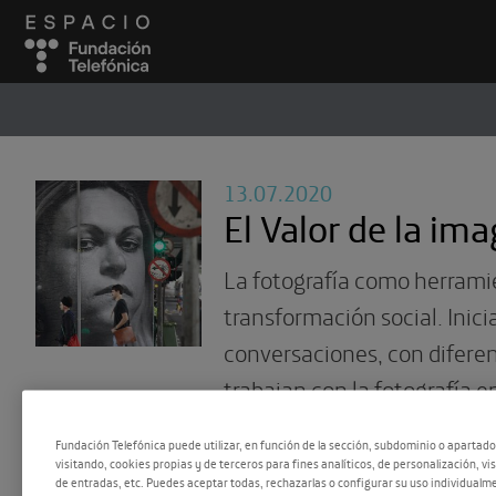
ESPACIO
#
13.07.2020
El Valor de la im
La fotografía como herrami
transformación social. Inic
conversaciones, con difere
trabajan con la fotografía e
distintas como la educació
Fundación Telefónica puede utilizar, en función de la sección, subdominio o apartad
[…]
visitando, cookies propias y de terceros para fines analíticos, de personalización, vi
de entradas, etc. Puedes aceptar todas, rechazarlas o configurar su uso individualme