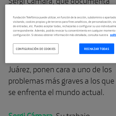
Sergi Cámara, que documenta
desde hace años las migracione
Fundación Telefónica puede utilizar, en función de la sección, subdominio o apartad
de África hacia Europa, y Mónic
visitando, cookies propias y de terceros para fines analíticos, de personalización, vi
de entradas, etc. Puedes aceptar todas, rechazarlas o configurar su uso individualme
correspondiente. Además, podrás revocar tu consentimiento en cualquier momento 
Lozano, cuyo trabajo se centra
configuración. Si deseas obtener información más detallada, consulta nuestra
polí
en retratar la situación de los
CONFIGURACIÓN DE COOKIES
RECHAZAR TODAS
migrantes de El Paso y Ciudad
Juárez, ponen cara a uno de los
problemas más graves a los que
se enfrenta el mundo actual.
Sergi Cámara
. Su trabajo