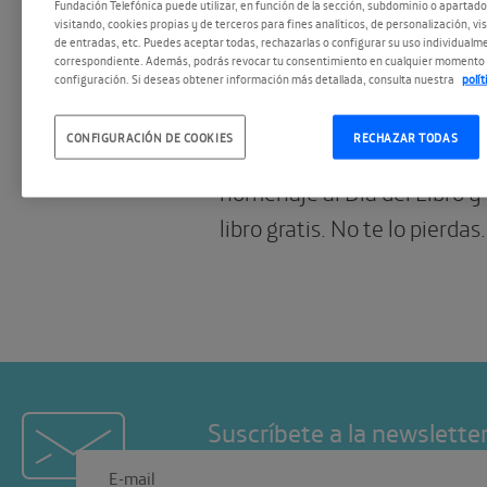
Visita el Espacio 
Fundación Telefónica puede utilizar, en función de la sección, subdominio o apartad
visitando, cookies propias y de terceros para fines analíticos, de personalización, vi
y 23 de abril y ll
de entradas, etc. Puedes aceptar todas, rechazarlas o configurar su uso individualme
correspondiente. Además, podrás revocar tu consentimiento en cualquier momento 
configuración. Si deseas obtener información más detallada, consulta nuestra
polí
libro
CONFIGURACIÓN DE COOKIES
RECHAZAR TODAS
Pásate por nuestro salón de
homenaje al Día del Libro y 
libro gratis. No te lo pierdas.
Suscríbete a la newslette