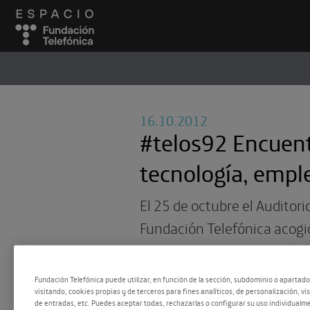
ESPACIO
#
16.10.2012
#telos92 Encuent
tecnología, empl
El 25 de octubre el Auditori
Fundación Telefónica acogi
la que se trataron, a través
redondas, tres ejes temátic
Fundación Telefónica puede utilizar, en función de la sección, subdominio o apartad
visitando, cookies propias y de terceros para fines analíticos, de personalización, vi
empleo y mujer. En […]
de entradas, etc. Puedes aceptar todas, rechazarlas o configurar su uso individualme