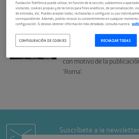
Fundación Telefónica puede utilizar, en función de la sección, subdominio o apartad
visitando, cookies propias y de terceros para fines analíticos, de personalización, vi
de entradas, etc. Puedes aceptar todas, rechazarlas o configurar su uso individualme
13.11.2020
correspondiente. Además, podrás revocar tu consentimiento en cualquier momento 
Manuel Vilas: R
configuración. Si deseas obtener información más detallada, consulta nuestra
polí
Recibimos al poeta y narrado
CONFIGURACIÓN DE COOKIES
RECHAZAR TODAS
periodista y también poeta
con motivo de la publicación
‘Roma’.
Suscríbete a la newslette