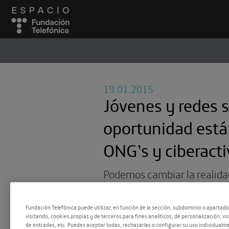
ESPACIO
#
19.01.2015
Jóvenes y redes s
oportunidad está 
ONG’s y ciberact
Podemos cambiar la realida
través de Internet. La veloc
universal han facilitado el 
Fundación Telefónica puede utilizar, en función de la sección, subdominio o apartad
visitando, cookies propias y de terceros para fines analíticos, de personalización, vi
convocatoria y apoyo a las 
de entradas, etc. Puedes aceptar todas, rechazarlas o configurar su uso individualme