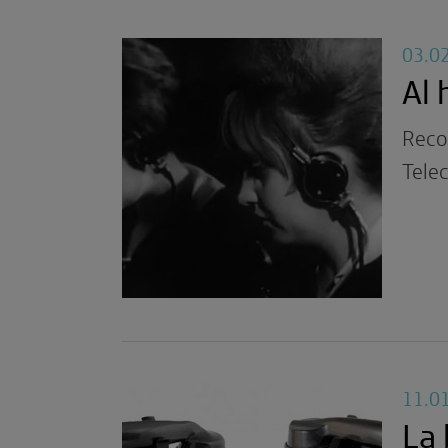
03.0
Al 
Reco
Tele
11.0
La 