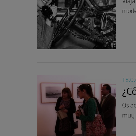
Viaja
mode
18.0
¿Có
Os a
muy p