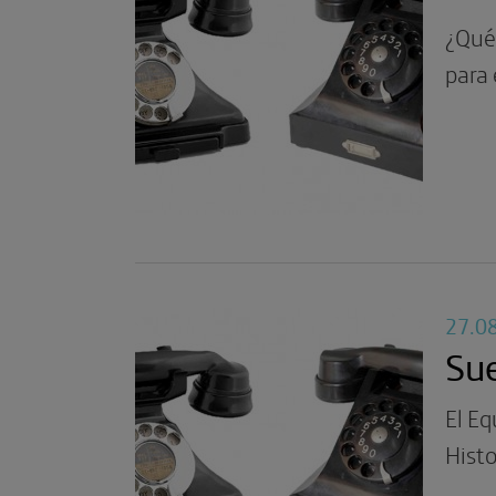
¿Qué 
para 
27.0
Sue
El Eq
Histo