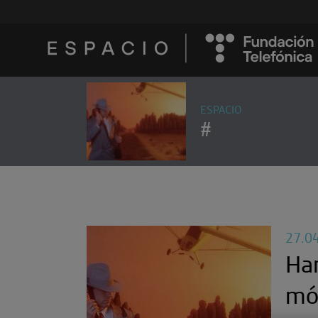
ESPACIO
#
27.0
Har
mó