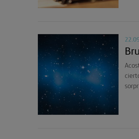
22.0
Bru
Acos
ciert
sorp