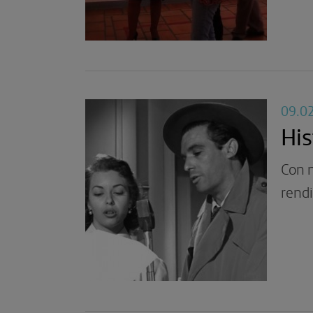
09.0
His
Con m
rendi