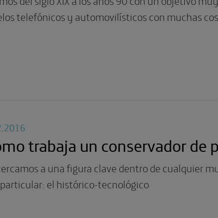
mos del siglo XIX a los años 90 con un objetivo muy
los telefónicos y automovilísticos con muchas co
2.2016
mo trabaja un conservador de 
cercamos a una figura clave dentro de cualquier m
articular: el histórico-tecnológico