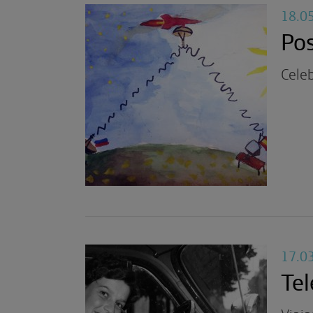
18.0
Pos
Cele
17.0
Tel