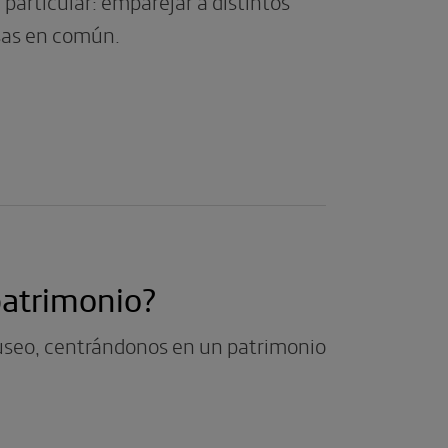
 particular: emparejar a distintos
sas en común.
patrimonio?
useo, centrándonos en un patrimonio