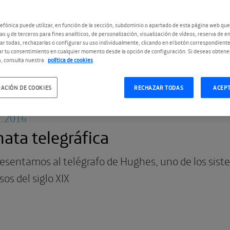
nicios de la telefonía móvil no pueden contarse sin 
ine, el detective aventurero que nunca estaba in
efónica puede utilizar, en función de la sección, subdominio o apartado de esta página web que
as y de terceros para fines analíticos, de personalización, visualización de vídeos, reserva de en
r todas, rechazarlas o configurar su uso individualmente, clicando en el botón correspondient
r tu consentimiento en cualquier momento desde la opción de configuración. Si deseas obtene
, consulta nuestra
política de cookies
ACIÓN DE COOKIES
RECHAZAR TODAS
ACEP
1.2016
ata telegráfica
resentamos al telégrafo de Hughes, uno de los si
sos del siglo XIX