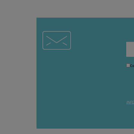
Co
INF