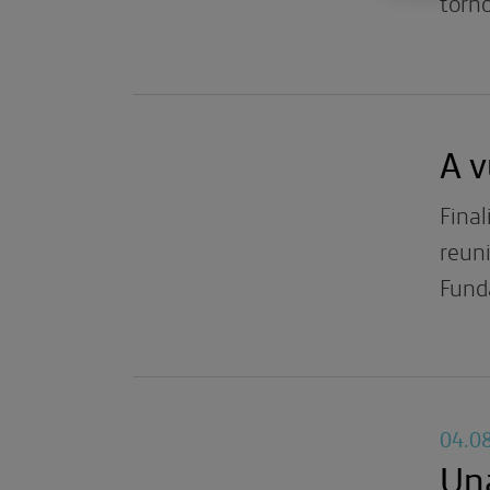
torno
A v
Final
reuni
Fund
04.0
Una