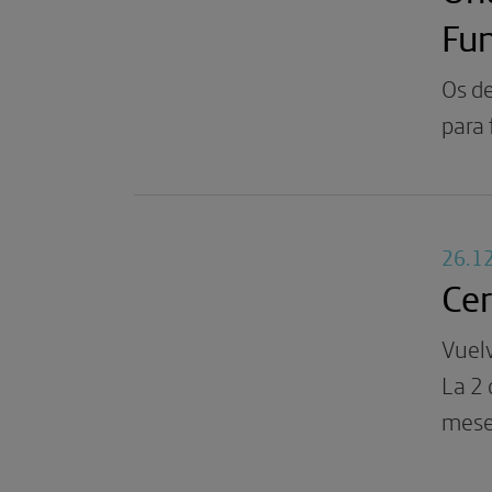
Fun
Os de
para 
26.1
Cer
Vuelv
La 2 
mese