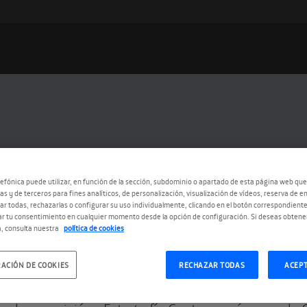
efónica puede utilizar, en función de la sección, subdominio o apartado de esta página web que
as y de terceros para fines analíticos, de personalización, visualización de vídeos, reserva de en
r todas, rechazarlas o configurar su uso individualmente, clicando en el botón correspondient
r tu consentimiento en cualquier momento desde la opción de configuración. Si deseas obtene
8.2014
, consulta nuestra
política de cookies
ueltas con Jeff Wall y los Becher 
ACIÓN DE COOKIES
RECHAZAR TODAS
ACEP
sumimos aquí las actividades educativas para públ