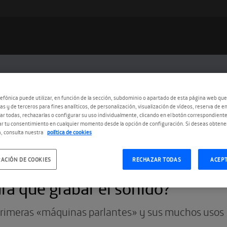
efónica puede utilizar, en función de la sección, subdominio o apartado de esta página web que
as y de terceros para fines analíticos, de personalización, visualización de vídeos, reserva de en
r todas, rechazarlas o configurar su uso individualmente, clicando en el botón correspondient
r tu consentimiento en cualquier momento desde la opción de configuración. Si deseas obtene
, consulta nuestra
política de cookies
ACIÓN DE COOKIES
RECHAZAR TODAS
ACEP
1.2017
ra qué grabar el sonido?
primeras «máquinas parlantes» y sus muchos usos