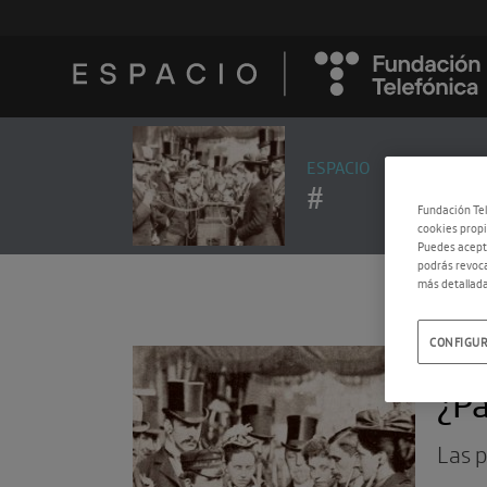
ESPACIO
#
Fundación Tel
cookies propi
Puedes acepta
podrás revoca
más detallada
CONFIGUR
18.0
¿Pa
Las 