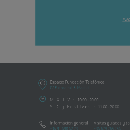
INF
Espacio Fundación Telefónica
C/ Fuencarral, 3, Madrid
M X J V :
10:00 - 20:00
S D y Festivos :
11:00 - 20:00
Información general
Visitas guiadas y ta
+34 91 498 42 73
+34 679 765 254