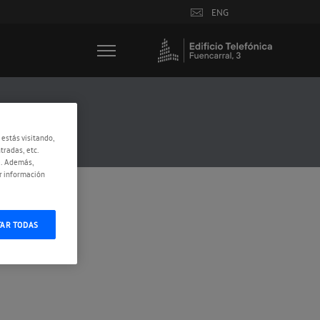
ENG
 estás visitando,
tradas, etc.
e. Además,
r información
TAR TODAS