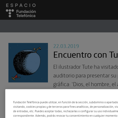
ESPACIO
#
22.03.2019
Encuentro con Tu
El ilustrador Tute ha visita
auditorio para presentar su
gráfica: ‘Dios, el hombre, el
cosas más,’ publicada por 
Fundación Telefónica puede utilizar, en función de la sección, subdominio o apartad
visitando, cookies propias y de terceros para fines analíticos, de personalización, vi
de entradas, etc. Puedes aceptar todas, rechazarlas o configurar su uso individualme
correspondiente. Además, podrás revocar tu consentimiento en cualquier momento 