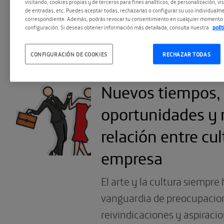
visitando, cookies propias y de terceros para fines analíticos, de personalización, vi
en el sector traza un mapa 
de entradas, etc. Puedes aceptar todas, rechazarlas o configurar su uso individualme
correspondiente. Además, podrás revocar tu consentimiento en cualquier momento 
prometedor y […]
configuración. Si deseas obtener información más detallada, consulta nuestra
polí
CONFIGURACIÓN DE COOKIES
RECHAZAR TODAS
Nuevos tiempos,
oportunidades y r
relación entre cul
empresa
El arte y la cultura siempre
vanguardia de preocupacio
reivindicaciones y aspiracio