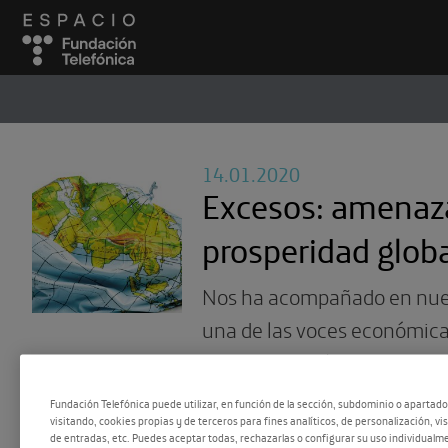
ESPACIO
#
14.01.2020
Excesos: amenaza
prosperidad glob
Nos ha acompañado en nues
una de las voces económic
de nuestro país, que en su 
un repaso de lo que queda d
Fundación Telefónica puede utilizar, en función de la sección, subdominio o apartad
visitando, cookies propias y de terceros para fines analíticos, de personalización, vi
crisis, anticipándose al mu
de entradas, etc. Puedes aceptar todas, rechazarlas o configurar su uso individualme