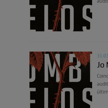
audit
31.0
Jo
Coinc
audit
últim