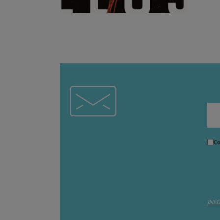
Co
INF