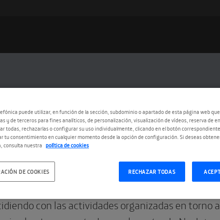
efónica puede utilizar, en función de la sección, subdominio o apartado de esta página web que
as y de terceros para fines analíticos, de personalización, visualización de vídeos, reserva de en
r todas, rechazarlas o configurar su uso individualmente, clicando en el botón correspondient
r tu consentimiento en cualquier momento desde la opción de configuración. Si deseas obtene
, consulta nuestra
política de cookies
5.2022
ACIÓN DE COOKIES
RECHAZAR TODAS
ACEP
 Nesbø
idiendo con las actividades organizadas en torno al