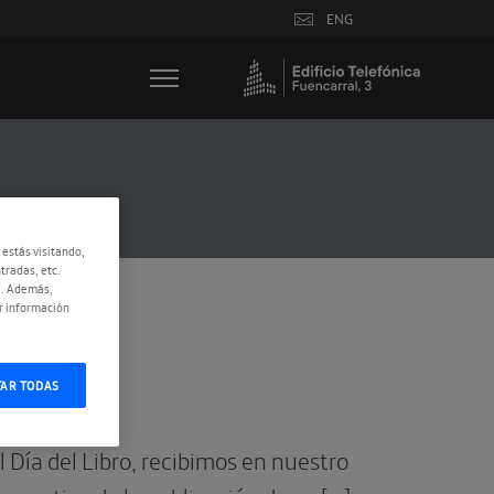
ENG
 estás visitando,
tradas, etc.
e. Además,
r información
TAR TODAS
 Día del Libro, recibimos en nuestro