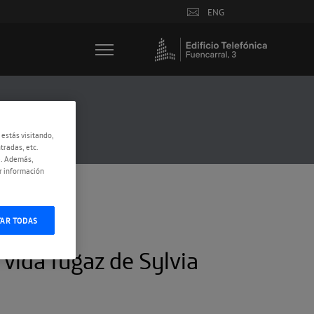
ENG
 estás visitando,
tradas, etc.
e. Además,
r información
TAR TODAS
vida fugaz de Sylvia