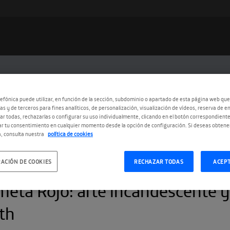
efónica puede utilizar, en función de la sección, subdominio o apartado de esta página web que
as y de terceros para fines analíticos, de personalización, visualización de vídeos, reserva de en
r todas, rechazarlas o configurar su uso individualmente, clicando en el botón correspondient
r tu consentimiento en cualquier momento desde la opción de configuración. Si deseas obtene
, consulta nuestra
política de cookies
ACIÓN DE COOKIES
RECHAZAR TODAS
ACEP
4.2023
eta Rojo: arte incandescente y 
th