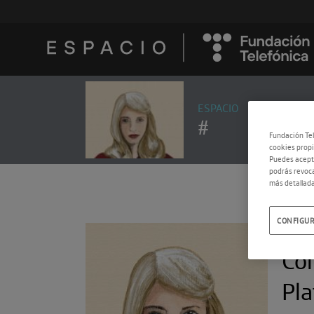
ESPACIO
#
Fundación Tel
cookies propi
Puedes acepta
podrás revoca
más detallada
CONFIGUR
11.0
Com
Pla