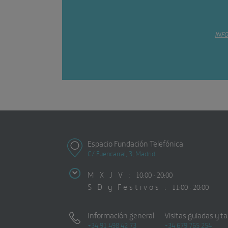
INF
Espacio Fundación Telefónica
C/ Fuencarral, 3, Madrid
M X J V :
10:00 - 20:00
S D y Festivos :
11:00 - 20:00
Información general
Visitas guiadas y ta
+34 91 498 42 73
+34 679 765 254