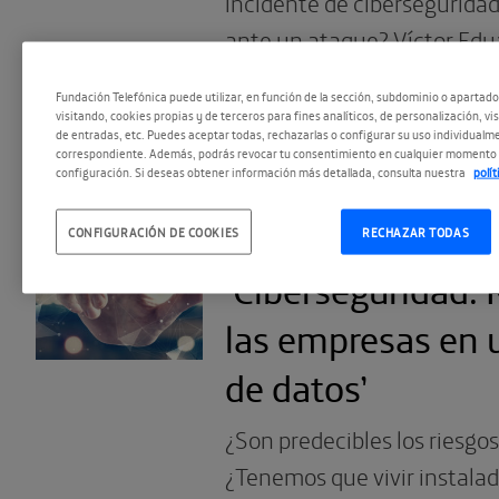
incidente de cibersegurida
ante un ataque? Víctor Edu
experto en tecnologías de l
Fundación Telefónica puede utilizar, en función de la sección, subdominio o apartad
visitando, cookies propias y de terceros para fines analíticos, de personalización, vi
de entradas, etc. Puedes aceptar todas, rechazarlas o configurar su uso individualme
correspondiente. Además, podrás revocar tu consentimiento en cualquier momento 
configuración. Si deseas obtener información más detallada, consulta nuestra
polí
30.11.2022
Repensando el M
CONFIGURACIÓN DE COOKIES
RECHAZAR TODAS
‘Ciberseguridad. 
las empresas en
de datos’
¿Son predecibles los riesgos
¿Tenemos que vivir instalad