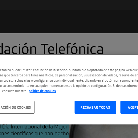
ación Telefónica
Suscríbete a
Encuentros Fundación
Telefónica
efónica puede utilizar, en función de la sección, subdominio o apartado de esta página web que
as y de terceros para fines analíticos, de personalización, visualización de vídeos, reserva de en
Utiliza cualquiera de tus clietes favoritos para recibir los
r todas, rechazarlas o configurar su uso individualmente, clicando en el botón correspondient
nuevos episodios al instante.
 las
r tu consentimiento en cualquier momento desde la opción de configuración. Si deseas obtene
, consulta nuestra
política de cookies
as del siglo
ACIÓN DE COOKIES
RECHAZAR TODAS
ACEP
 Día Internacional de la Mujer
ones científicas que han hecho