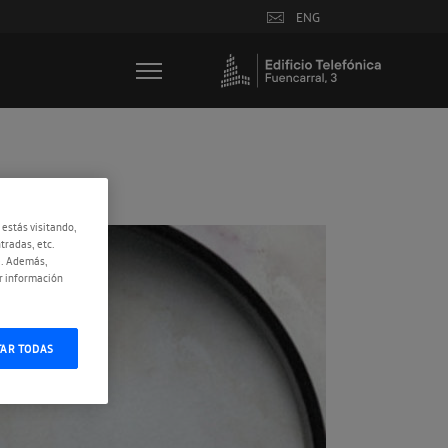
ENG
 estás visitando,
tradas, etc.
e. Además,
r información
TAR TODAS