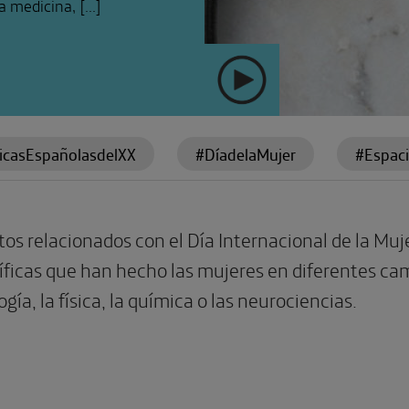
a medicina, […]
ficasEspañolasdelXX
#DíadelaMujer
#Espac
sTecnoCiencia
tos relacionados con el Día Internacional de la Mu
íficas que han hecho las mujeres en diferentes ca
ogía, la física, la química o las neurociencias.