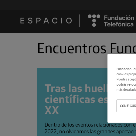
Encuentros Fund
Fundación Tel
cookies propi
Puedes acepta
Tras las huellas de
podrás revoca
más detallada
científicas español
XX
CONFIGUR
Dentro de los eventos relacionados con el
2022, no olvidamos las grandes aportaci