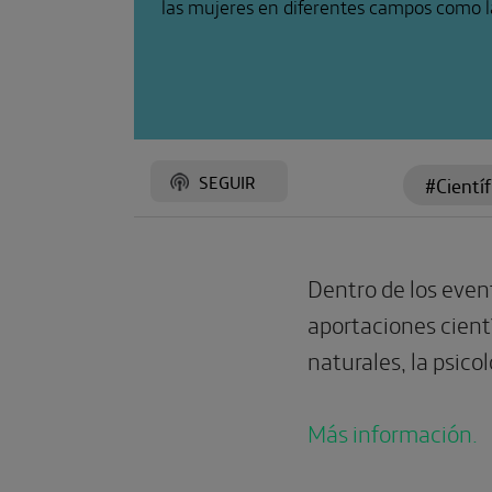
las mujeres en diferentes campos como l
SEGUIR
#Cientí
#Mujere
Dentro de los even
aportaciones cient
naturales, la psicol
Más información.