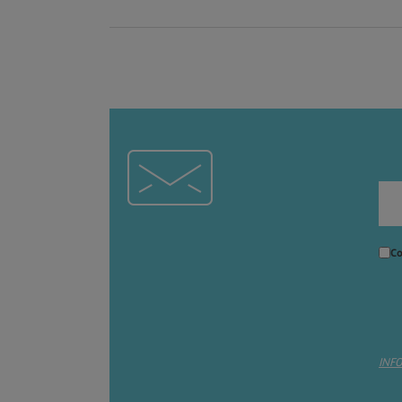
Co
INF