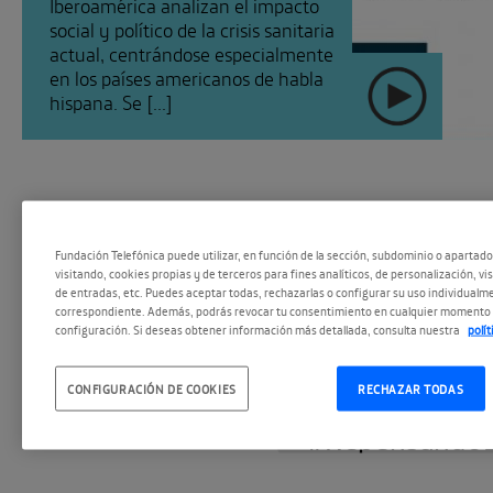
Iberoamérica analizan el impacto
social y político de la crisis sanitaria
actual, centrándose especialmente
en los países americanos de habla
hispana. Se [...]
Fundación Telefónica puede utilizar, en función de la sección, subdominio o apartad
visitando, cookies propias y de terceros para fines analíticos, de personalización, vi
de entradas, etc. Puedes aceptar todas, rechazarlas o configurar su uso individualme
correspondiente. Además, podrás revocar tu consentimiento en cualquier momento 
configuración. Si deseas obtener información más detallada, consulta nuestra
polí
#EspacioPodc
SEGUIR
CONFIGURACIÓN DE COOKIES
RECHAZAR TODAS
#Repensando