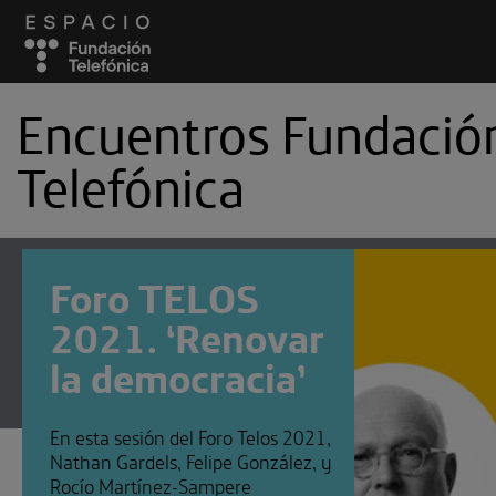
Encuentros Fundació
Telefónica
Podcast
Cambia el chip
Curiosi
Foro TELOS
El futuro que queremos
enlight
2021. ‘Renovar
Manual de autodefensa digital
la democracia’
Onda Marciana
Sinestesia
Suscríbete a
Encuentros Fundación Tel
En esta sesión del Foro Telos 2021,
Utiliza cualquiera de tus clietes fav
Nathan Gardels, Felipe González, y
Rocío Martínez-Sampere
recibir los nuevos episodios al insta