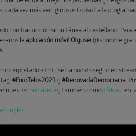
 cada vez más vertiginosos Consulta la programac
do con traducción simultánea al castellano. Para a
esarios la
aplicación móvil Olyusei
(disponible gra
s.
do interpretado a LSE, se ha podido seguir en stre
shtag
#ForoTelos2021
y
#RenovarlaDemocracia.
Po
en nuestra
mediateca
y también como
pódcast
en l
en inglés
.