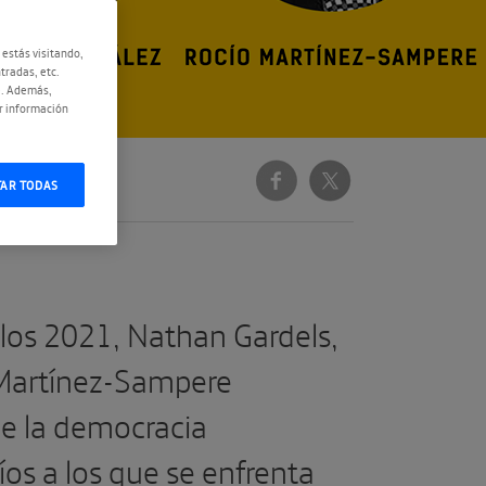
 estás visitando,
tradas, etc.
e. Además,
r información
Democracia
TAR TODAS
elos 2021, Nathan Gardels,
 Martínez-Sampere
 de la democracia
íos a los que se enfrenta