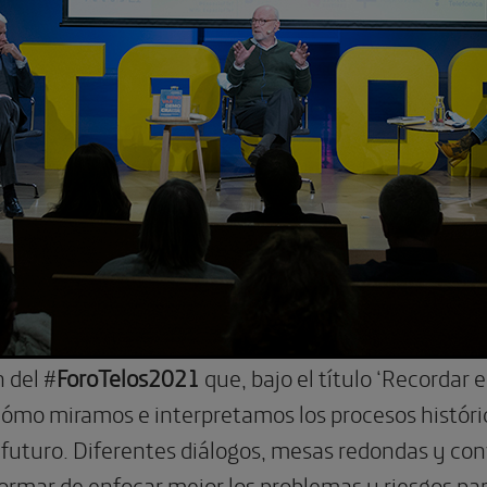
 del #
ForoTelos2021
que, bajo el título ‘Recordar e
r cómo miramos e interpretamos los procesos hist
 futuro. Diferentes diálogos, mesas redondas y co
formar de enfocar mejor los problemas y riesgos pa