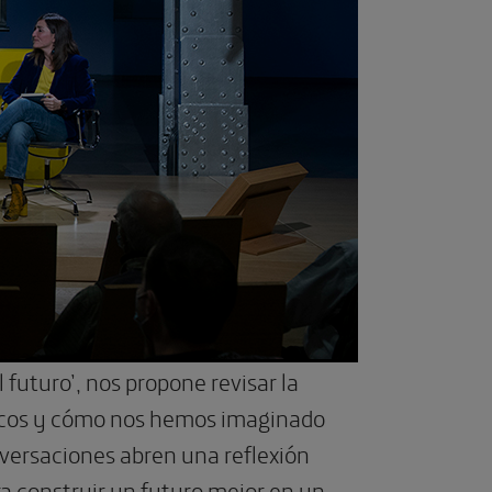
l futuro’, nos propone revisar la
óricos y cómo nos hemos imaginado
nversaciones abren una reflexión
ra construir un futuro mejor en un