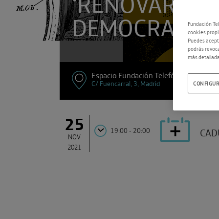
‘RENOVAR LA
DEMOCRACIA’
Fundación Tel
cookies propi
Puedes acepta
podrás revoca
más detallada
Espacio Fundación Telefónica
C/ Fuencarral, 3, Madrid
CONFIGUR
25
19:00 - 20:00
CAD
NOV
2021