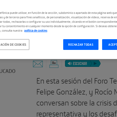
efónica puede utilizar, en función de la sección, subdominio o apartado de esta página web que
as y de terceros para fines analíticos, de personalización, visualización de vídeos, reserva de en
r todas, rechazarlas o configurar su uso individualmente, clicando en el botón correspondient
r tu consentimiento en cualquier momento desde la opción de configuración. Si deseas obtene
, consulta nuestra
política de cookies
#ForoTELOS2021
#Renovarla
ACIÓN DE COOKIES
RECHAZAR TODAS
ACEP
ESCUCHAR
UCADO
En esta sesión del Foro T
Felipe González, y Rocío
conversan sobre la crisis
representativa y los desaf