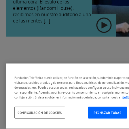
última obra, El estilo de los
elementos (Random House),
recibimos en nuestro auditorio a una
de las mentes [...]
Fundación Telefónica puede utilizar, en función de la sección, subdominio o apartad
visitando, cookies propias y de terceros para fines analíticos, de personalización, vi
de entradas, etc. Puedes aceptar todas, rechazarlas o configurar su uso individualme
correspondiente. Además, podrás revocar tu consentimiento en cualquier momento 
#Espacio Podc
SEGUIR
configuración. Si deseas obtener información más detallada, consulta nuestra
polí
CONFIGURACIÓN DE COOKIES
RECHAZAR TODAS