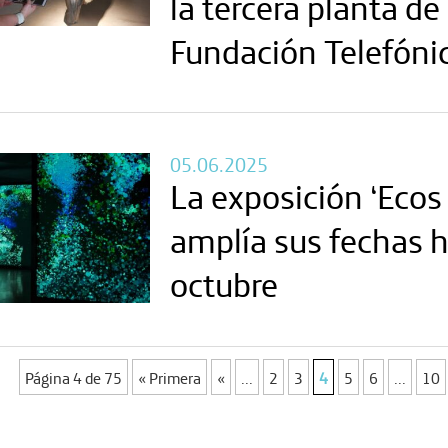
la tercera planta de
Fundación Telefóni
05.06.2025
La exposición ‘Ecos
amplía sus fechas h
octubre
Página 4 de 75
« Primera
«
...
2
3
4
5
6
...
10