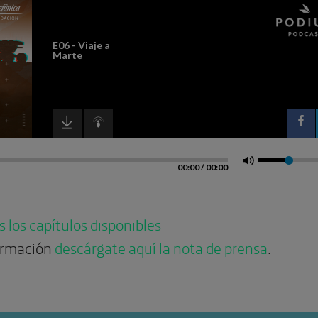
 los capítulos disponibles
ormación
descárgate aquí la nota de prensa
.