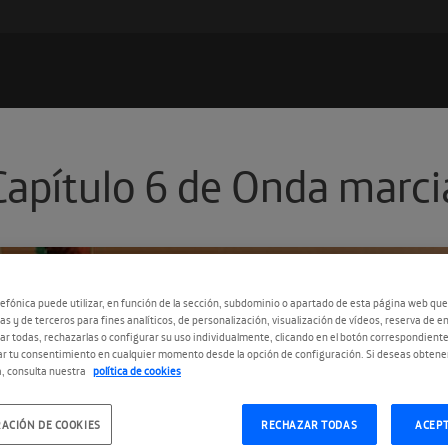
Capítulo 6 de Onda marc
efónica puede utilizar, en función de la sección, subdominio o apartado de esta página web que
as y de terceros para fines analíticos, de personalización, visualización de vídeos, reserva de en
r todas, rechazarlas o configurar su uso individualmente, clicando en el botón correspondient
r tu consentimiento en cualquier momento desde la opción de configuración. Si deseas obtene
, consulta nuestra
política de cookies
ACIÓN DE COOKIES
RECHAZAR TODAS
ACEP