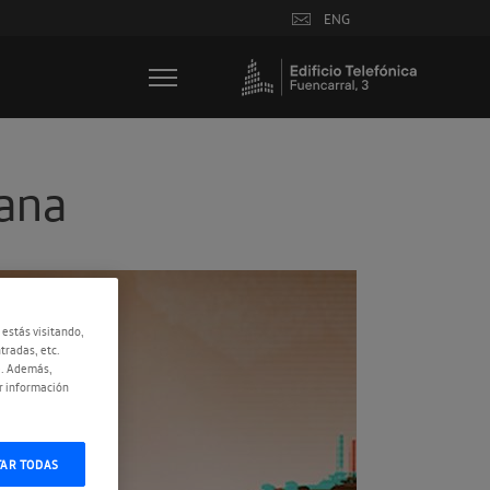
ENG
iana
 estás visitando,
tradas, etc.
e. Además,
r información
TAR TODAS