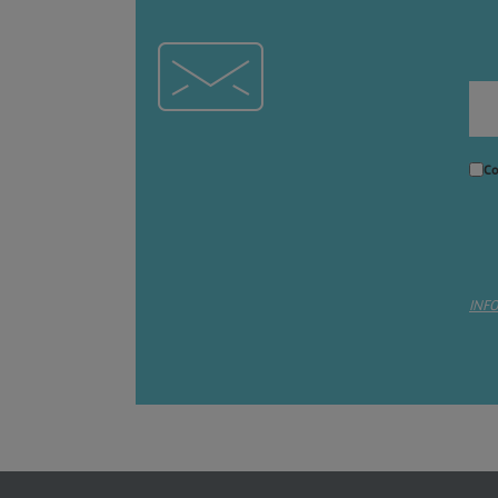
Co
INF