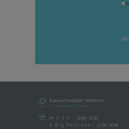
Co
INF
Espacio Fundación Telefónica
C/ Fuencarral, 3, Madrid
M X J V :
10:00 - 20:00
S D y Festivos :
11:00 - 20:00