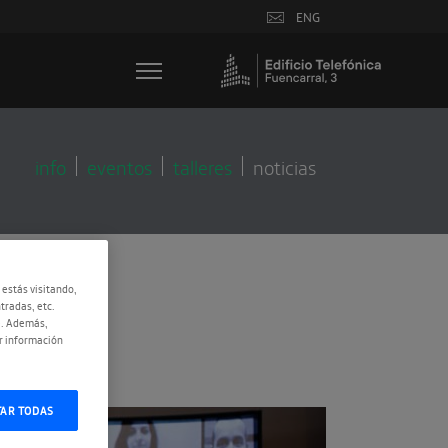
ENG
info
eventos
talleres
noticias
 estás visitando,
tradas, etc.
e. Además,
r información
TAR TODAS