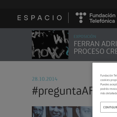
EXPOSICIÓN
FERRAN ADRI
PROCESO CR
Fundación Tel
28.10.2014
cookies propi
#preguntaAFerran
Puedes acepta
podrás revoca
más detallada
CONFIGUR