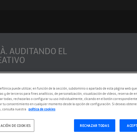
À. AUDITANDO EL
EATIVO
efónica puede utilizar, en función de la sección, subdominio o apartado de esta página web que
as y de terceros para fines analíticos, de personalización, visualización de vídeos, reserva de en
 sobre creatividad
r todas, rechazarlas o configurar su uso individualmente, clicando en el botón correspondient
r tu consentimiento en cualquier momento desde la opción de configuración. Si deseas obtene
, consulta nuestra
política de cookies
ACIÓN DE COOKIES
RECHAZAR TODAS
ACEP