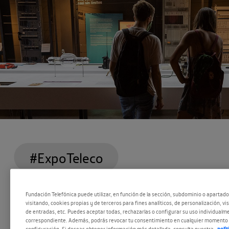
#ExpoTeleco
El tiempo pasa volando cuando uno está disfr
Fundación Telefónica puede utilizar, en función de la sección, subdominio o apartad
visitando, cookies propias y de terceros para fines analíticos, de personalización, vi
exposición y se deja llevar por la historia (o his
de entradas, etc. Puedes aceptar todas, rechazarlas o configurar su uso individualme
correspondiente. Además, podrás revocar tu consentimiento en cualquier momento 
cuentan cada una de las piezas. Tanto es así qu
configuración. Si deseas obtener información más detallada, consulta nuestra
polí