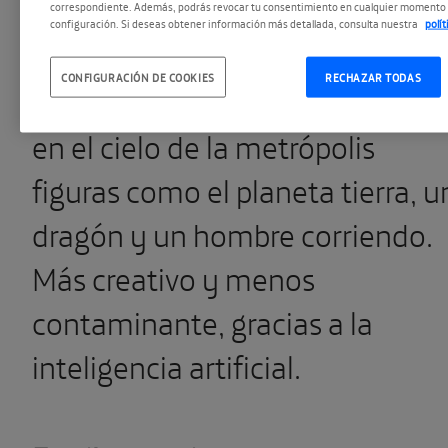
para la llegada del nuevo año,
correspondiente. Además, podrás revocar tu consentimiento en cualquier momento 
configuración. Si deseas obtener información más detallada, consulta nuestra
polí
dos mil drones despegaron de
CONFIGURACIÓN DE COOKIES
RECHAZAR TODAS
forma sincronizada y dibujaron
en el cielo de la metrópolis
figuras como el planeta tierra, u
dragón y un hombre corriendo.
Más creativo y menos
contaminante, gracias a la
inteligencia artificial.