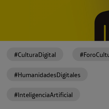
#CulturaDigital
#ForoCultu
#HumanidadesDigitales
#InteligenciaArtificial
Presentamos ‘
Tendencias en Innovación Tecnol