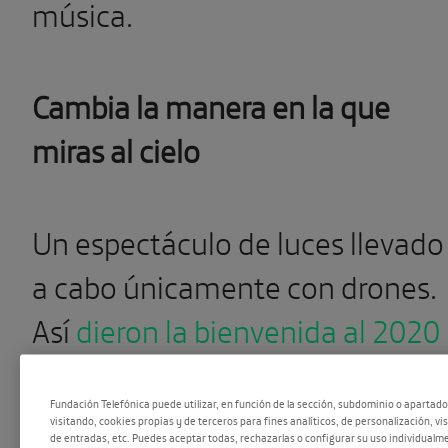
música.
Cambia la manera en la que
miras al cielo
Un espectáculo de luces llevado
a cabo únicamente con drones.
Así
dieron la bienvenida al 2020
en Shanghái
, China. Cuando
Fundación Telefónica puede utilizar, en función de la sección, subdominio o apartad
apenas faltaban unos minutos
visitando, cookies propias y de terceros para fines analíticos, de personalización, vi
de entradas, etc. Puedes aceptar todas, rechazarlas o configurar su uso individualme