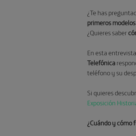
¿Te has pregunta
primeros modelos 
¿Quieres saber
có
En esta entrevist
Telefónica
respond
teléfono y su des
Si quieres descubri
Exposición Histor
¿Cuándo y cómo fu