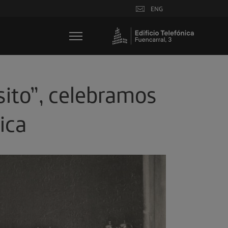
ENG
esito”, celebramos
ica