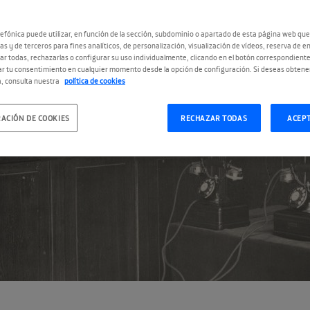
efónica puede utilizar, en función de la sección, subdominio o apartado de esta página web que
as y de terceros para fines analíticos, de personalización, visualización de vídeos, reserva de en
r todas, rechazarlas o configurar su uso individualmente, clicando en el botón correspondient
r tu consentimiento en cualquier momento desde la opción de configuración. Si deseas obtene
, consulta nuestra
política de cookies
ACIÓN DE COOKIES
RECHAZAR TODAS
ACEP