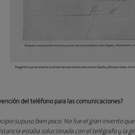
Pergamino que documenta la primera llamada transoceánica entre España y Estados Unidos. Archi
vención del teléfono para las comunicaciones?
incipio supuso bien poco. No fue el gran invento qu
tancia estaba solucionada con el telégrafo y la gen