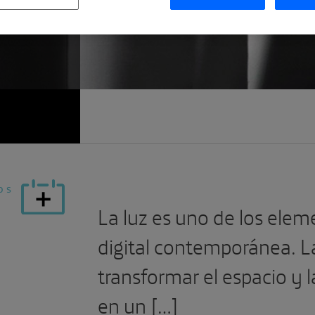
 CON
os
La luz es uno de los elem
digital contemporánea. La
transformar el espacio y 
en un […]