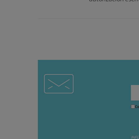
Co
INF