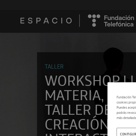
TALLER
WORKSHOP LU
MATERIA, UN
Fundación Tel
TALLER DE
cookies propi
Puedes acepta
podrás revoca
CREACIÓN
más detallada
CONFIGUR