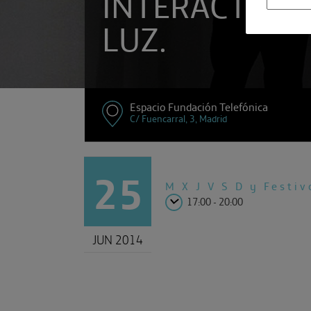
INTERACTIVA
LUZ.
Espacio Fundación Telefónica
C/ Fuencarral, 3, Madrid
25
M X J V
S D y Festiv
17:00 - 20:00
JUN 2014