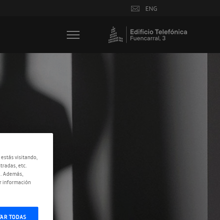
ENG
 estás visitando,
tradas, etc.
e. Además,
r información
TAR TODAS