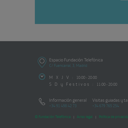
Espacio Fundación Telefónica
C/ Fuencarral, 3, Madrid
M X J V :
10:00 - 20:00
S D y Festivos :
11:00 - 20:00
Información general
Visitas guiadas y ta
+34 91 498 42 73
+34 679 765 254
© Fundación Telefónica
Aviso legal
Política de privacid
|
|