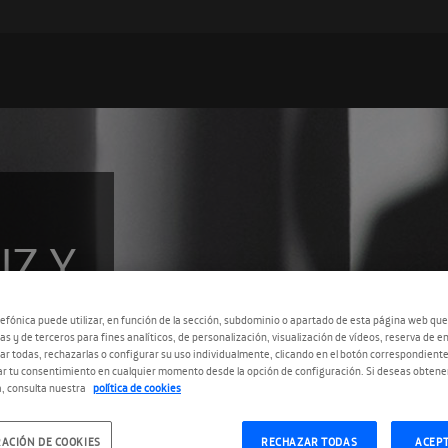
Z Y
efónica puede utilizar, en función de la sección, subdominio o apartado de esta página web que
as y de terceros para fines analíticos, de personalización, visualización de vídeos, reserva de en
r todas, rechazarlas o configurar su uso individualmente, clicando en el botón correspondient
r tu consentimiento en cualquier momento desde la opción de configuración. Si deseas obtene
, consulta nuestra
política de cookies
ACIÓN DE COOKIES
RECHAZAR TODAS
ACEP