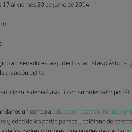
 17 al viernes 20 de junio de 2014
 h.
s
igido a diseñadores, arquitectos, artistas plásticos
la creación digital
participante deberá asistir con su ordenador portáti
mándanos un correo a
educacion.espacio.fundacion
bre y edad de los participantes y teléfono de cont
ta de los padres o tutores, que puedes descargar
aq