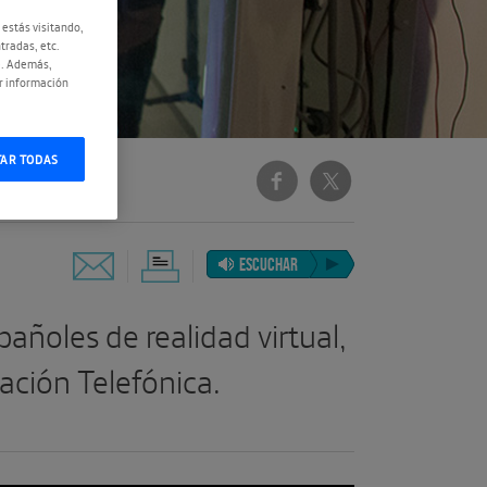
 estás visitando,
tradas, etc.
e. Además,
r información
TAR TODAS
ESCUCHAR
añoles de realidad virtual,
ación Telefónica.