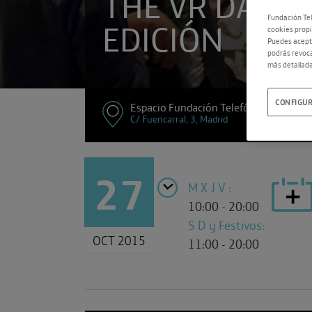
THE VR DATE, 
Fundación Tel
EDICIÓN
cookies propi
Puedes acepta
podrás revoca
más detallada
CONFIGUR
Espacio Fundación Telefónica
C/ Fuencarral, 3, Madrid
27
M X J V :
10:00 - 20:00
S D y Festivos:
OCT 2015
11:00 - 20:00