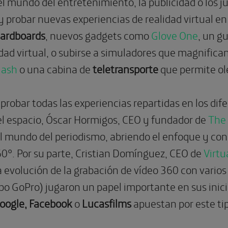
l mundo del entretenimiento, la publicidad o los j
 y probar nuevas experiencias de realidad virtual e
ardboards
, nuevos gadgets como
Glove One
, un g
dad virtual, o subirse a simuladores que magnifica
lash
o una cabina de
teletransporte
que permite ole
robar todas las experiencias repartidas en los dife
l espacio, Óscar Hormigos, CEO y fundador de
The
l mundo del periodismo, abriendo el enfoque y con 
0º. Por su parte, Cristian Domínguez, CEO de
Virtu
a evolución de la grabación de vídeo 360 con vario
ipo GoPro) jugaron un papel importante en sus inic
oogle, Facebook
o
Lucasfilms
apuestan por este ti