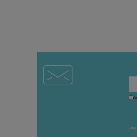
Co
INF