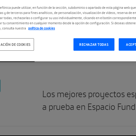
2ª
efónica puede utilizar, en función de la sección, subdominio o apartado de esta página web que
as y de terceros para fines analíticos, de personalización, visualización de vídeos, reserva de en
r todas, rechazarlas o configurar su uso individualmente, clicando en el botón correspondient
r tu consentimiento en cualquier momento desde la opción de configuración. Si deseas obtene
, consulta nuestra
política de cookies
ACIÓN DE COOKIES
RECHAZAR TODAS
ACEP
#The App Date
#TheVRDate
Los mejores proyectos esp
a prueba en Espacio Fund