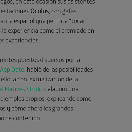
uegos, en esta ocasión sus asistentes
n estaciones
Oculus
, con gafas
uante español que permite “tocar”
n la experiencia como el premiado en
r experiencias.
rentes puestos dispersos por la
 App Date
, habló de las posibilidades
ello la contextualización de la
al Natives Studios
elaboró una
s ejemplos propios, explicando como
ios y cómo ahora los grandes
po de contenido.