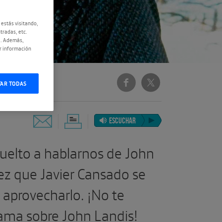
 estás visitando,
tradas, etc.
e. Además,
r información
TAR TODAS
ESCUCHAR
uelto a hablarnos de John
ez que Javier Cansado se
e aprovecharlo. ¡No te
ama sobre John Landis!