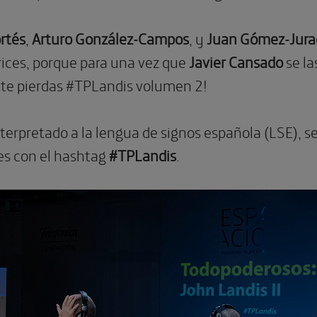
rtés
,
Arturo González-Campos
, y
Juan Gómez-Jura
rices, porque para una vez que
Javier Cansado
se la
 te pierdas #TPLandis volumen 2!
nterpretado a la lengua de signos española (LSE), 
es con el hashtag
#TPLandis
.