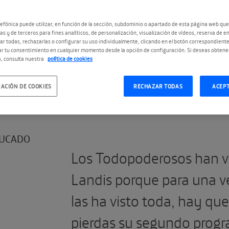
SOS:
I
efónica puede utilizar, en función de la sección, subdominio o apartado de esta página web que
as y de terceros para fines analíticos, de personalización, visualización de vídeos, reserva de en
r todas, rechazarlas o configurar su uso individualmente, clicando en el botón correspondient
r tu consentimiento en cualquier momento desde la opción de configuración. Si deseas obtene
, consulta nuestra
política de cookies
#TPLandis
ACIÓN DE COOKIES
RECHAZAR TODAS
ACEP
UCADO
Los Todopoderosos han v
Landis porque para una v
las ha visto toda, hay qu
pierdas su segundo progr