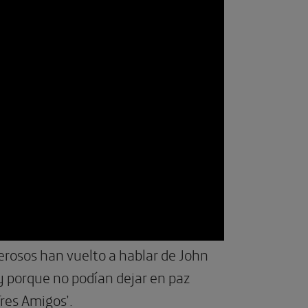
erosos han vuelto a hablar de John
 y porque no podían dejar en paz
Tres Amigos’.