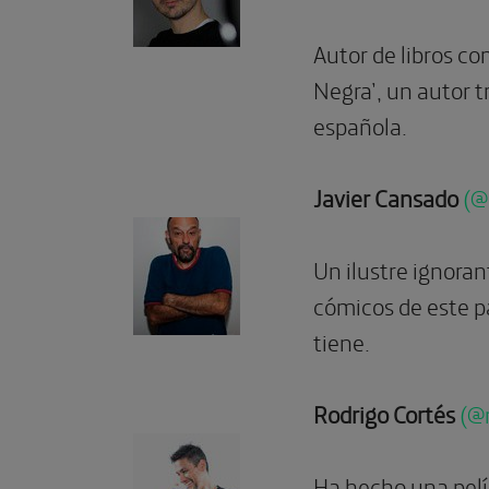
Autor de libros com
Negra’, un autor t
española.
Javier Cansado
(@
Un ilustre ignora
cómicos de este pa
tiene.
Rodrigo Cortés
(@
Ha hecho una pelíc