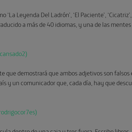
o ‘La Leyenda Del Ladrón’, ‘El Paciente’, ‘Cicatriz’,
raducido a más de 40 idiomas, y una de las mentes 
cansado2)
nte que demostrará que ambos adjetivos son falsos 
ís y un comunicador que, cada día, hay que descubr
rodrigocor7es)
ula dentro de una caja y tres fuera. Escribe libros,