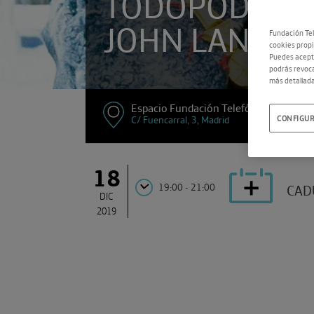
TODOPODERO
JOHN LANDIS I
Fundación Tel
cookies propi
Puedes acepta
podrás revoca
más detallada
Espacio Fundación Telefónica
C/ Fuencarral, 3, Madrid
CONFIGUR
18
19:00 - 21:00
CAD
DIC
2019