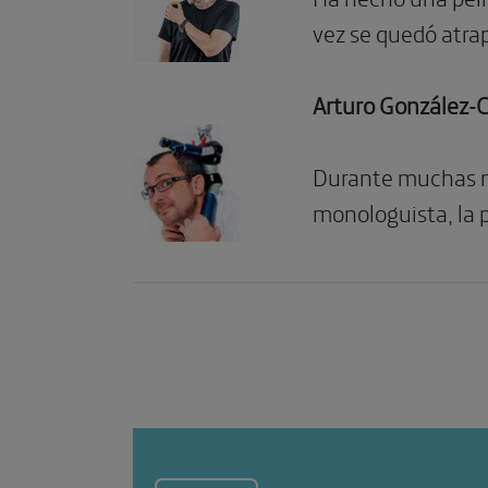
vez se quedó atra
Arturo González
Durante muchas no
monologuista, la 