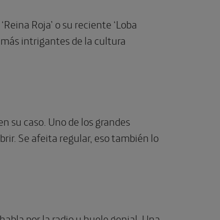
 ‘Reina Roja’ o su reciente ‘Loba
más intrigantes de la cultura
en su caso. Uno de los grandes
ir. Se afeita regular, eso también lo
 habla por la radio y huele genial. Una