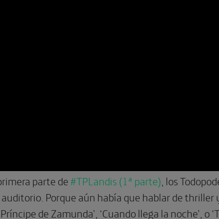
 primera parte de
#TPLandis (1ª parte)
, los Todopod
auditorio. Porque aún había que hablar de thriller
 Príncipe de Zamunda’, ‘Cuando llega la noche’, o ‘