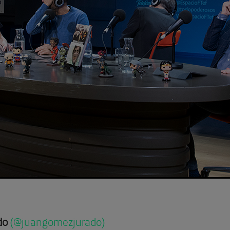
do
(@juangomezjurado)