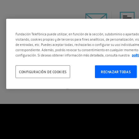
Fundación Telefónica puede utilizar, en función de la sección, subdominio o apartad
visitando, cookies propias y de terceros para fines analíticos, de personalización, vi
de entradas, etc. Puedes aceptar todas, rechazarlas o configurar su uso individualme
ESCUCHAR
correspondiente. Además, podrás revocar tu consentimiento en cualquier momento 
configuración. Si deseas obtener información más detallada, consulta nuestra
polí
CONFIGURACIÓN DE COOKIES
RECHAZAR TODAS
El evento íntegro, en diferido: