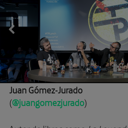
Previous
Juan Gómez-Jurado
(
@juangomezjurado
)