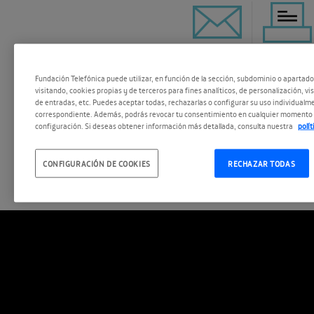
ESCUCHAR
Fundación Telefónica puede utilizar, en función de la sección, subdominio o apartad
visitando, cookies propias y de terceros para fines analíticos, de personalización, vi
de entradas, etc. Puedes aceptar todas, rechazarlas o configurar su uso individualme
correspondiente. Además, podrás revocar tu consentimiento en cualquier momento 
configuración. Si deseas obtener información más detallada, consulta nuestra
polí
Vuelve a ver el evento aquí:
CONFIGURACIÓN DE COOKIES
RECHAZAR TODAS