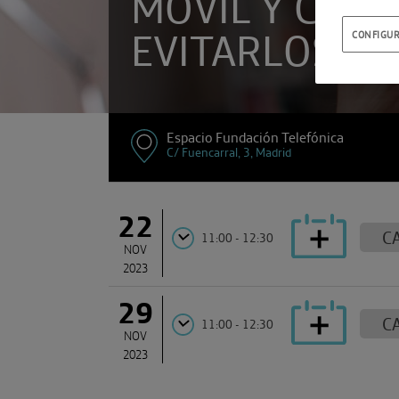
MÓVIL Y CÓM
EVITARLOS
CONFIGUR
Espacio Fundación Telefónica
C/ Fuencarral, 3, Madrid
22
C
11:00 - 12:30
NOV
2023
29
C
11:00 - 12:30
NOV
2023