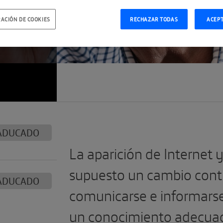
O
ACIÓN DE COOKIES
RECHAZAR TODAS
ACEP
ADUCADO
La aparición de Internet y
supuesto un cambio cont
ADUCADO
comunicarse e informarse 
un conocimiento adecuad