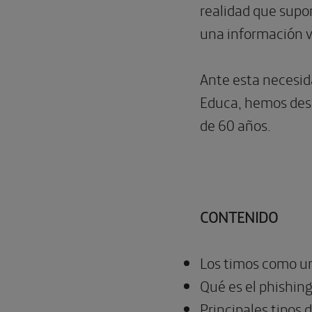
realidad que supo
una información v
Ante esta necesid
Educa, hemos desa
de 60 años.
CONTENIDO
Los timos como u
Qué es el phishin
Principales tipos 