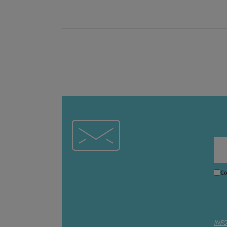
Co
INF