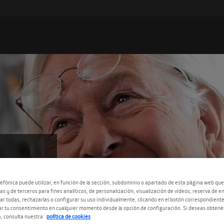
 A
efónica puede utilizar, en función de la sección, subdominio o apartado de esta página web que
as y de terceros para fines analíticos, de personalización, visualización de vídeos, reserva de en
r todas, rechazarlas o configurar su uso individualmente, clicando en el botón correspondient
r tu consentimiento en cualquier momento desde la opción de configuración. Si deseas obtene
, consulta nuestra
política de cookies