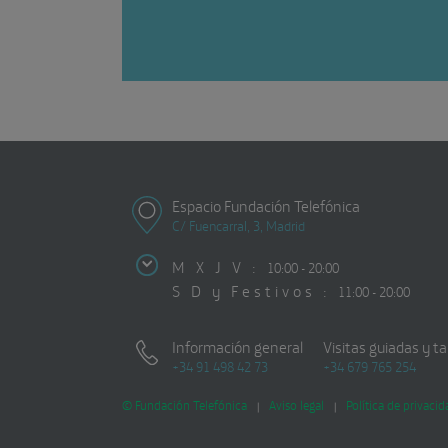
Espacio Fundación Telefónica
C/ Fuencarral, 3, Madrid
M X J V :
10:00 - 20:00
S D y Festivos :
11:00 - 20:00
Información general
Visitas guiadas y ta
+34 91 498 42 73
+34 679 765 254
© Fundación Telefónica
Aviso legal
Política de privacid
|
|