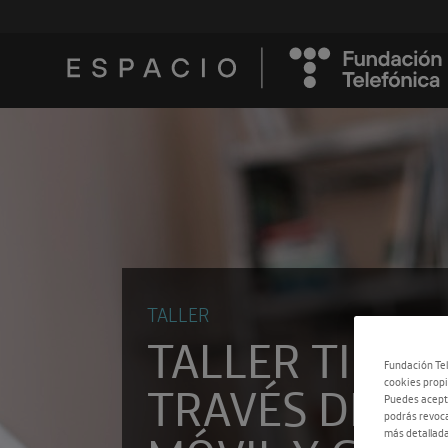
TALLER
TALLER TIMOS
Fundación Tel
TRAVÉS DEL
cookies propi
Puedes acepta
podrás revoca
más detallada