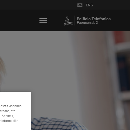
ENG
 estás visitando,
tradas, etc.
e. Además,
r información