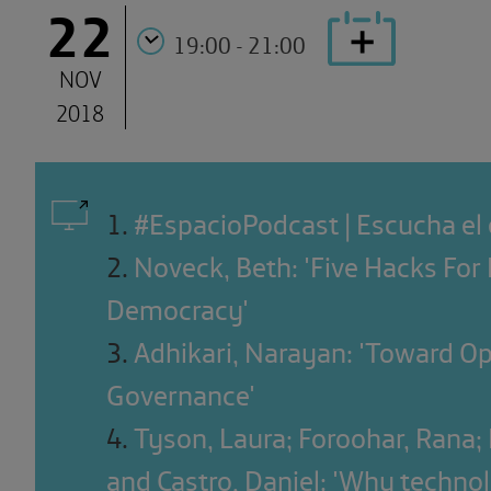
22
19:00 - 21:00
NOV
2018
1
.
#EspacioPodcast | Escucha el
2
.
Noveck, Beth: 'Five Hacks For 
Democracy'
3
.
Adhikari, Narayan: 'Toward O
Governance'
4
.
Tyson, Laura; Foroohar, Rana;
and Castro, Daniel: 'Why techno