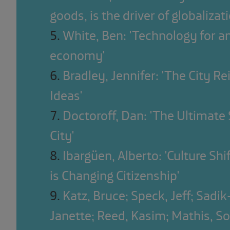
goods, is the driver of globalizati
5
.
White, Ben: 'Technology for an
economy'
6
.
Bradley, Jennifer: 'The City R
Ideas'
7
.
Doctoroff, Dan: 'The Ultimate 
City'
8
.
Ibargüen, Alberto: 'Culture Sh
is Changing Citizenship'
9
.
Katz, Bruce; Speck, Jeff; Sadi
Janette; Reed, Kasim; Mathis, 