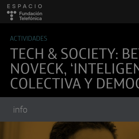
ACTIVIDADES
TECH & SOCIETY: B
NOVECK, ‘INTELIGE
COLECTIVA Y DEMOC
info
Suscríbete a
Encuentros Fundación Tel
Utiliza cualquiera de tus clietes favori
recibir los nuevos episodios al instante