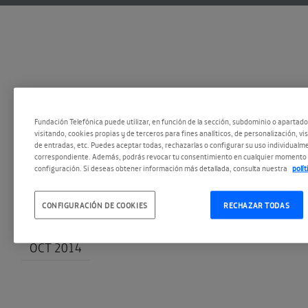
Fundación Telefónica puede utilizar, en función de la sección, subdominio o apartad
visitando, cookies propias y de terceros para fines analíticos, de personalización, vi
de entradas, etc. Puedes aceptar todas, rechazarlas o configurar su uso individualme
correspondiente. Además, podrás revocar tu consentimiento en cualquier momento 
configuración. Si deseas obtener información más detallada, consulta nuestra
polí
M X J V
S D y Fe
11
11:00 - 13:00
CONFIGURACIÓN DE COOKIES
RECHAZAR TODAS
OCT 2014