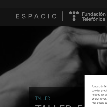
Fundación Tel
cookies propi
Puedes acepta
TALLER
podrás revoca
más detallada