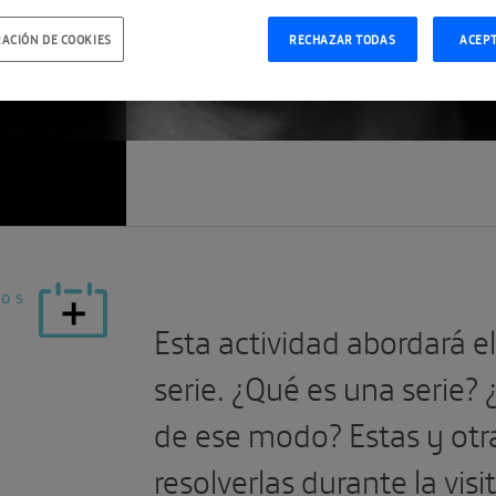
IA
ACIÓN DE COOKIES
RECHAZAR TODAS
ACEP
vos
Esta actividad abordará el
serie. ¿Qué es una serie? 
de ese modo? Estas y ot
resolverlas durante la visi