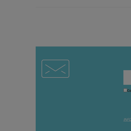
Co
INF