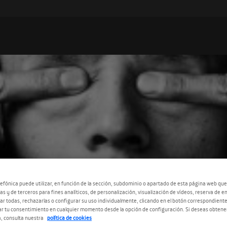
efónica puede utilizar, en función de la sección, subdominio o apartado de esta página web que
as y de terceros para fines analíticos, de personalización, visualización de vídeos, reserva de en
r todas, rechazarlas o configurar su uso individualmente, clicando en el botón correspondient
r tu consentimiento en cualquier momento desde la opción de configuración. Si deseas obtene
, consulta nuestra
política de cookies