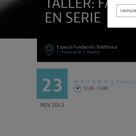
TALLER: FAMIL
EN SERIE
CONFIGUR
Espacio Fundación Telefónica
C/ Fuencarral, 3, Madrid
23
M X J V
S D y Festi
11:00 - 13:00
NOV 2013