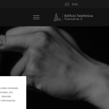
ENG
 estás visitando,
tradas, etc.
e. Además,
r información