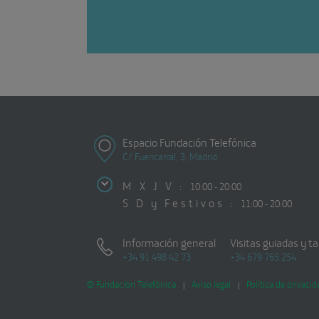
Espacio Fundación Telefónica
C/ Fuencarral, 3, Madrid
M X J V :
10:00 - 20:00
S D y Festivos :
11:00 - 20:00
Información general
Visitas guiadas y ta
+34 91 498 42 73
+34 679 765 254
© Fundación Telefónica
Aviso legal
Política de privacid
|
|