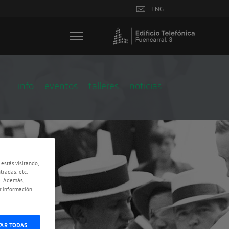
ENG
info
eventos
talleres
noticias
 estás visitando,
tradas, etc.
e. Además,
r información
TAR TODAS