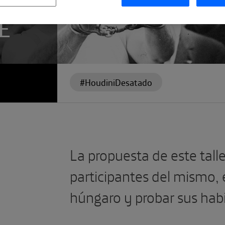
E
#HoudiniDesatado
La propuesta de este talle
participantes del mismo, 
húngaro y probar sus hab