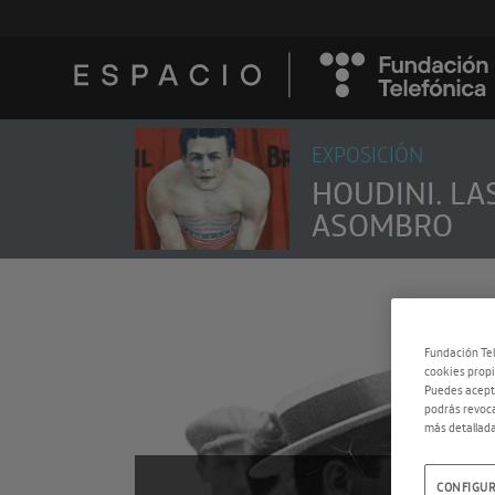
EXPOSICIÓN
HOUDINI. LA
ASOMBRO
Fundación Tel
cookies propi
Puedes acepta
podrás revoca
más detallada
CONFIGUR