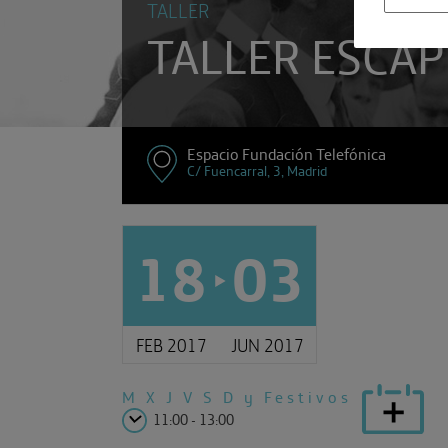
TALLER
TALLER ESCAP
Espacio Fundación Telefónica
C/ Fuencarral, 3, Madrid
18
03
FEB 2017
JUN 2017
M X J V
S D y Festivos
11:00 - 13:00