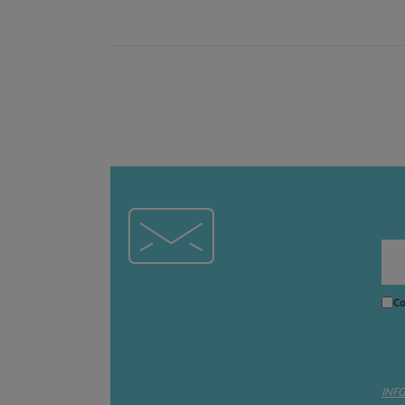
Co
INF