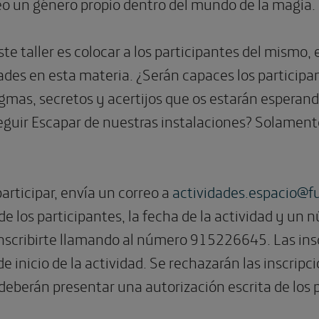
o un género propio dentro del mundo de la magia.
te taller es colocar a los participantes del mismo, 
ades en esta materia. ¿Serán capaces los participan
nigmas, secretos y acertijos que os estarán espera
eguir Escapar de nuestras instalaciones?
Solamente
articipar, envía un correo a
actividades.espacio@
f
e los participantes, la fecha de la actividad y un
scribirte llamando al número 915226645. Las insc
de inicio de la actividad. Se rechazarán las inscri
deberán presentar una autorización escrita de los 