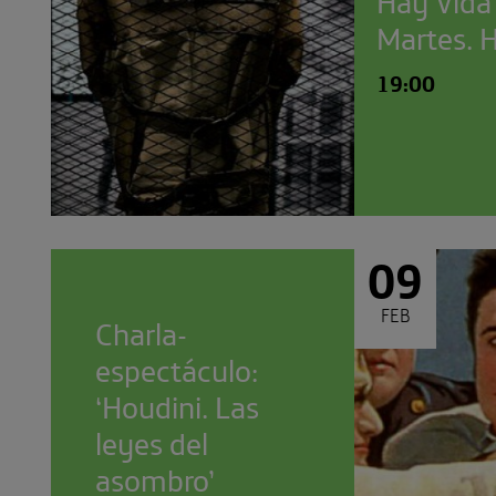
Martes. 
19:00
09
FEB
Charla-
espectáculo:
‘Houdini. Las
leyes del
asombro’