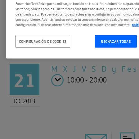
Fundación Telefónica puede utilizar, en función de la sección, subdominio o apartad
visitando, cookies propias y de terceros para fines analíticos, de personalización, vi
de entradas, etc. Puedes aceptar todas, rechazarlas o configurar su uso individualme
correspondiente. Además, podrás revocar tu consentimiento en cualquier momento 
configuración. Si deseas obtener información más detallada, consulta nuestra
polí
CONFIGURACIÓN DE COOKIES
RECHAZAR TODAS
M X J V
S D y Fes
21
10:00 - 20:00
DIC 2013