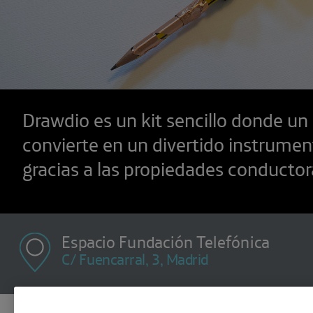
Drawdio es un kit sencillo donde un 
convierte en un divertido instrumen
gracias a las propiedades conductora
Espacio Fundación Telefónica
C/ Fuencarral, 3, Madrid