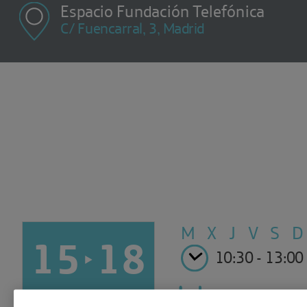
Espacio Fundación Telefónica
C/ Fuencarral, 3, Madrid
M X J V
S D
15
18
10:30 - 13:00
JUL 2014
JUL 2014