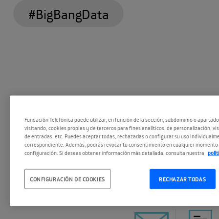
#BigBangData
M X J V
S D y Fe
25
Fundación Telefónica puede utilizar, en función de la sección, subdominio o apartad
16:00 - 20:00
visitando, cookies propias y de terceros para fines analíticos, de personalización, vi
de entradas, etc. Puedes aceptar todas, rechazarlas o configurar su uso individualme
correspondiente. Además, podrás revocar tu consentimiento en cualquier momento 
configuración. Si deseas obtener información más detallada, consulta nuestra
polí
MAR 2015
CONFIGURACIÓN DE COOKIES
RECHAZAR TODAS