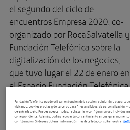
el segundo del ciclo de
encuentros Empresa 2020, co-
organizado por RocaSalvatella y
Fundación Telefónica sobre la
digitalización de los negocios,
que tuvo lugar el 22 de enero en
el Espacio Fundación Telefónica
Fundación Telefónica puede utilizar, en función de la sección, subdominio o apartad
visitando, cookies propias y de terceros para fines analíticos, de personalización, vi
Durante este segundo debate –
de entradas, etc. Puedes aceptar todas, rechazarlas o configurar su uso individualme
correspondiente. Además, podrás revocar tu consentimiento en cualquier momento 
puedes repasar aquí la primera
configuración. Si deseas obtener información más detallada, consulta nuestra
polí