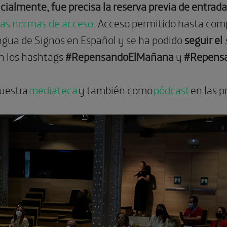
" >
ncialmente, fue precisa la reserva previa de entrada
vas normas de acceso
. Acceso permitido hasta comp
ngua de Signos en Español y se ha podido
seguir el
n los hashtags
#RepensandoElMañana
y
#Repensa
nuestra
mediateca
y también como
pódcast
en las p