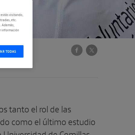
 estás visitando,
tradas, etc.
e. Además,
r información
TAR TODAS
 tanto el rol de las
ado como el último estudio
a Universidad de Comillas.