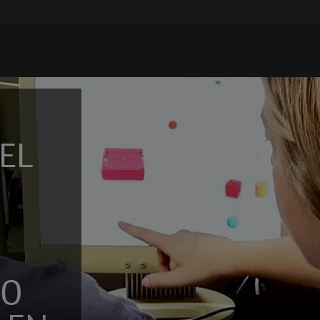
Suscríbete a
Encuentros Fundación
EL
Telefónica
Utiliza cualquiera de tus clietes favoritos para recibir los
nuevos episodios al instante.
DO