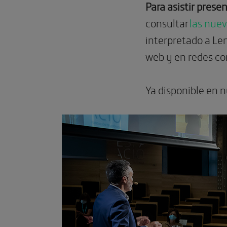
Para asistir prese
SUSCRÍBETE
Ver más
consultar
las nue
interpretado a Le
web y en redes co
Ya disponible en 