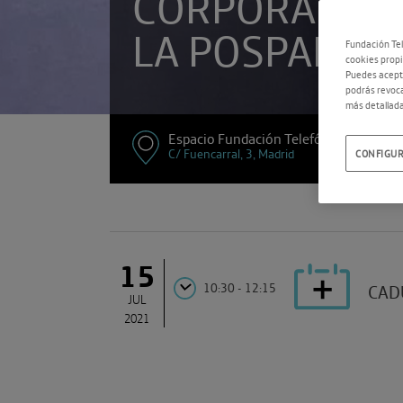
CORPORATIVO
LA POSPANDE
Fundación Tel
cookies propi
Puedes acepta
podrás revoca
más detallada
Espacio Fundación Telefónica
C/ Fuencarral, 3, Madrid
CONFIGUR
15
10:30 - 12:15
CAD
JUL
2021