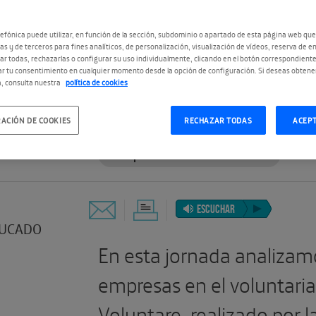
 EN
MIA
efónica puede utilizar, en función de la sección, subdominio o apartado de esta página web que
as y de terceros para fines analíticos, de personalización, visualización de vídeos, reserva de en
r todas, rechazarlas o configurar su uso individualmente, clicando en el botón correspondient
r tu consentimiento en cualquier momento desde la opción de configuración. Si deseas obtene
, consulta nuestra
política de cookies
#RepensandoElMañana
ACIÓN DE COOKIES
RECHAZAR TODAS
ACEP
#RepensandoElVoluntariado
ESCUCHAR
UCADO
En esta jornada analizamos
empresas en el voluntari
Voluntare, realizado por l