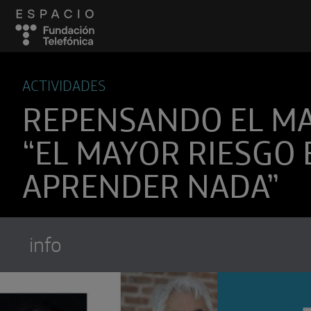
ACTIVIDADES
REPENSANDO EL M
“EL MAYOR RIESGO 
APRENDER NADA”
info
Suscríbete a
Encuentros Fundación Tel
Utiliza cualquiera de tus clietes favori
recibir los nuevos episodios al instante