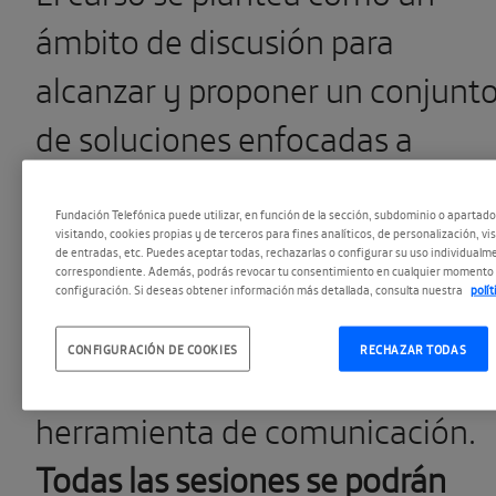
ámbito de discusión para
alcanzar y proponer un conjunt
de soluciones enfocadas a
fomentar un uso constructivo d
Fundación Telefónica puede utilizar, en función de la sección, subdominio o apartad
las redes sociales entre este
visitando, cookies propias y de terceros para fines analíticos, de personalización, vi
de entradas, etc. Puedes aceptar todas, rechazarlas o configurar su uso individualme
sector de la población, y una
correspondiente. Además, podrás revocar tu consentimiento en cualquier momento 
configuración. Si deseas obtener información más detallada, consulta nuestra
polí
percepción positiva de las
CONFIGURACIÓN DE COOKIES
RECHAZAR TODAS
oportunidades que ofrece esta
herramienta de comunicación.
Todas las sesiones se podrán