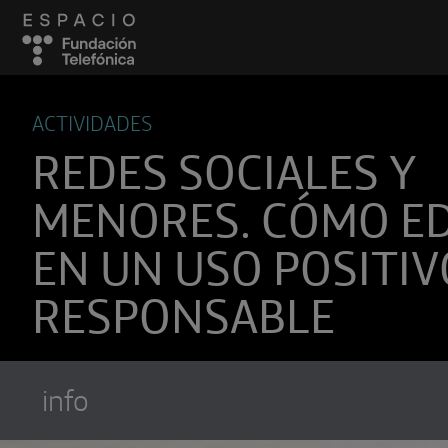
ACTIVIDADES
REDES SOCIALES Y
MENORES. CÓMO E
EN UN USO POSITIV
RESPONSABLE
Suscríbete a
Encuentros Fundación Tel
info
Utiliza cualquiera de tus clietes favori
recibir los nuevos episodios al instante