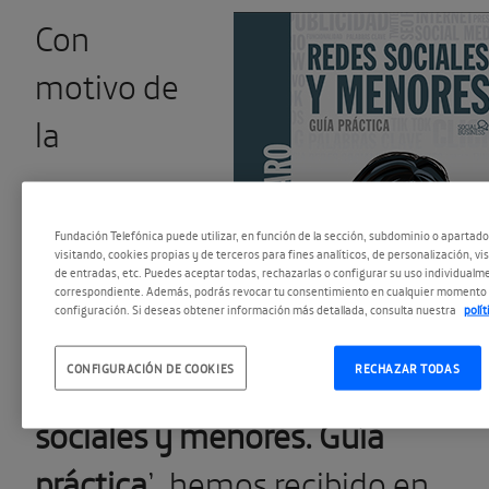
Con
motivo de
la
Fundación Telefónica puede utilizar, en función de la sección, subdominio o apartad
visitando, cookies propias y de terceros para fines analíticos, de personalización, vi
de entradas, etc. Puedes aceptar todas, rechazarlas o configurar su uso individualme
correspondiente. Además, podrás revocar tu consentimiento en cualquier momento 
configuración. Si deseas obtener información más detallada, consulta nuestra
polí
CONFIGURACIÓN DE COOKIES
RECHAZAR TODAS
publicación del libro ‘
Redes
sociales y menores. Guía
práctica
’, hemos recibido en