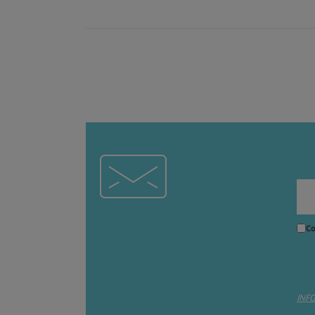
Co
INF