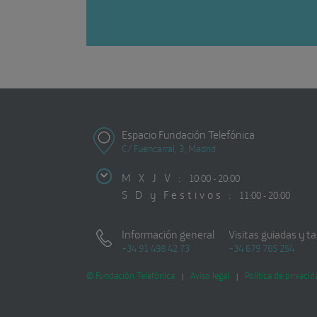
Espacio Fundación Telefónica
C/ Fuencarral, 3, Madrid
M X J V :
10:00 - 20:00
S D y Festivos :
11:00 - 20:00
Información general
Visitas guiadas y ta
+34 91 498 42 73
+34 679 765 254
© Fundación Telefónica
Aviso legal
Política de privacid
|
|