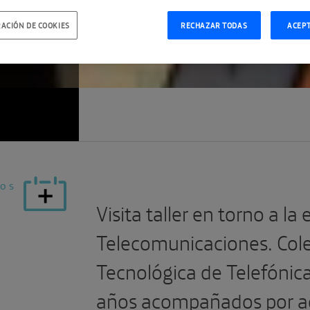
DO
ACIÓN DE COOKIES
RECHAZAR TODAS
ACEP
vos
Visita taller en torno a la
Telecomunicaciones. Cole
Tecnológica de Telefónica
años acompañados por ad