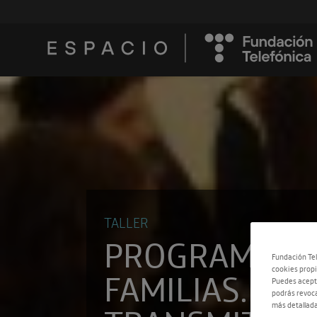
TALLER
PROGRAMA P
Fundación Tel
FAMILIAS. SOS
cookies propi
Puedes acepta
podrás revoca
más detallada