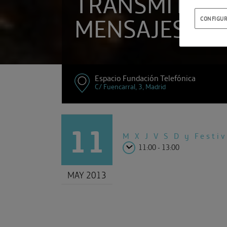
TRANSMITIEN
MENSAJES
CONFIGUR
Espacio Fundación Telefónica
C/ Fuencarral, 3, Madrid
11
M X J V
S D y Festi
11:00 - 13:00
MAY 2013