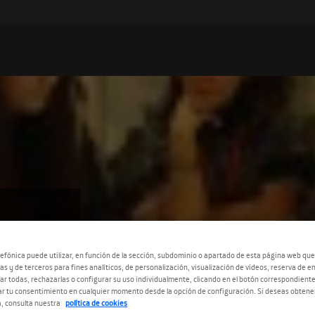
ARA
efónica puede utilizar, en función de la sección, subdominio o apartado de esta página web que
,
as y de terceros para fines analíticos, de personalización, visualización de vídeos, reserva de en
r todas, rechazarlas o configurar su uso individualmente, clicando en el botón correspondient
r tu consentimiento en cualquier momento desde la opción de configuración. Si deseas obtene
, consulta nuestra
política de cookies