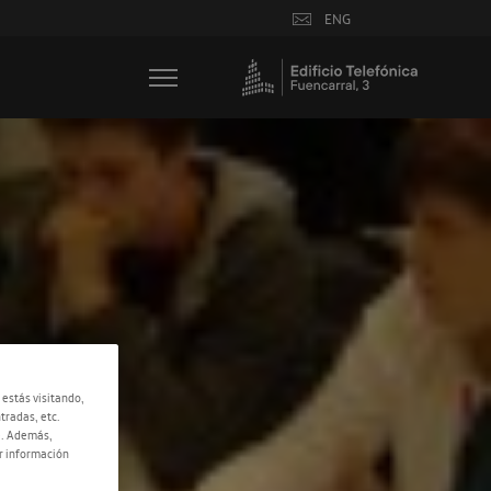
ENG
 estás visitando,
tradas, etc.
e. Además,
r información