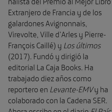
nalista del Premio al Mejor Libro
Extranjero de Francia y de los
galardones Avignonnais,
Virevolte, Ville d’Arles y Pierre-
François Cai­llé) y
Los últimos
(2017). Fundó y dirigió la
editorial La Caja Books. Ha
trabajado diez años como
reportero en
Levante-EMV
y ha
colaborado con la Cadena SER.
Ahora escri­be en el diario
El País