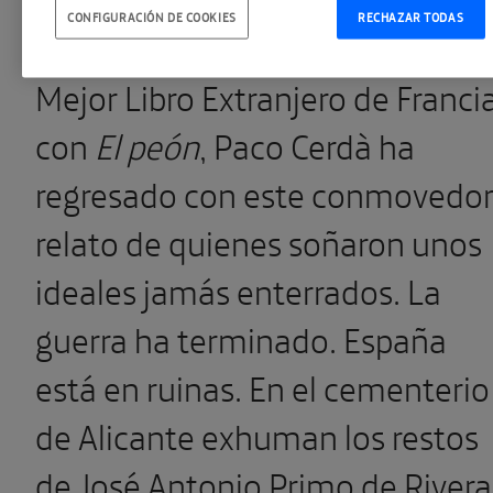
CONFIGURACIÓN DE COOKIES
RECHAZAR TODAS
2020 y finalista del Premio al
Mejor Libro Extranjero de Franci
con
El peón
, Paco Cerdà ha
regresado con este conmovedo
relato de quienes soñaron unos
ideales jamás enterrados. La
guerra ha terminado. España
está en ruinas. En el cementerio
de Ali­cante exhuman los restos
de José Antonio Primo de Rivera